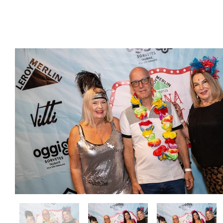
CarnaVi