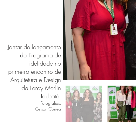
Jantar de lançamento
do Programa de
Fidelidade no
primeiro encontro de
Arquitetura e Design
da Leroy Merlin
Taubaté.
Fotografias:
Celson Correa