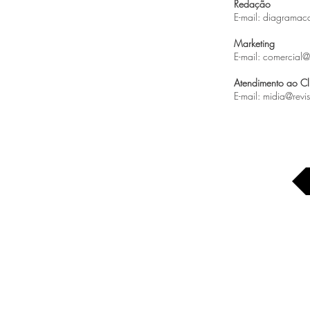
Redação
E-mail:
diagramacao
Marketing
E-mail:
comercial@r
Atendimento ao Cl
E-mail:
midia@revis